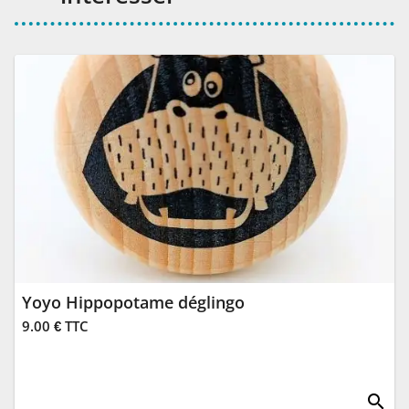
Yoyo Hippopotame déglingo
9.00 € TTC
search