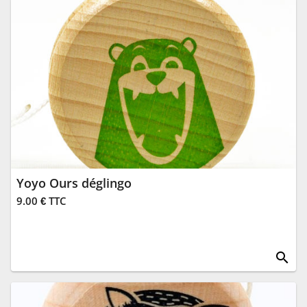
Yoyo Ours déglingo
9.00 € TTC
search