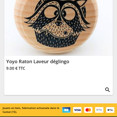
Yoyo Raton Laveur déglingo
9.00 € TTC
search
Jouets en bois, fabrication artisanale dans le
Cantal (15).