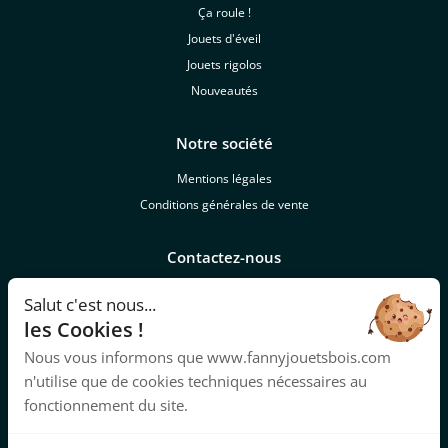
Ça roule !
Jouets d'éveil
Jouets rigolos
Nouveautés
Notre société
Mentions légales
Conditions générales de vente
Contactez-nous
lesjouetsdefanny@laposte.net
Salut c'est nous...
les Cookies !
Lien
Nous vous informons que www.fannyjouetsbois.com
Notre FAQ
n'utilise que de cookies techniques nécessaires au
https://www.descampagnesvivantes.fr/
fonctionnement du site.