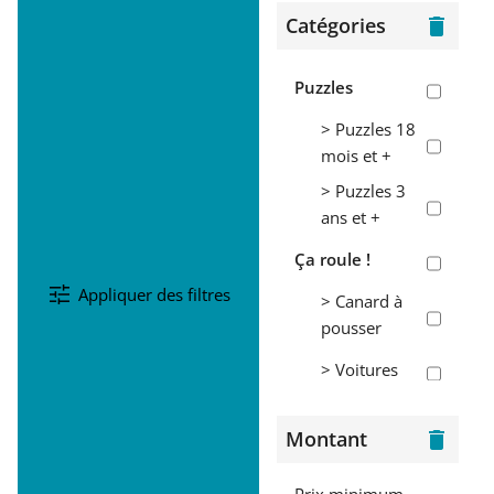
Catégories
delete
Puzzles
> Puzzles 18
mois et +
> Puzzles 3
ans et +
Ça roule !
tune
Appliquer des filtres
> Canard à
pousser
> Voitures
Jouets d'éveil
Montant
delete
> Mobiles