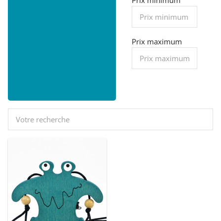
Prix minimum
> Pic vert
> Jeu
d'équilibre
Prix maximum
Jouets rigolos
> Monstres
grimpeurs
> Yoyos
> Échelle de
jacob
> Poiscal
Jouets articulés
> Les robots