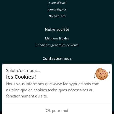
Jouets d'éveil
Jouets rigolos
Nouveautés
Notre société
Mentions légales
Conditions générales de vente
Contactez-nous
lesjouetsdefanny@laposte.net
Salut c'est nous...
les Cookies !
Lien
Nous vous informons que www.fannyjouetsbois.com
Notre FAQ
n'utilise que de cookies techniques nécessaires au
https://www.descampagnesvivantes.fr/
fonctionnement du site.
Ok pour moi