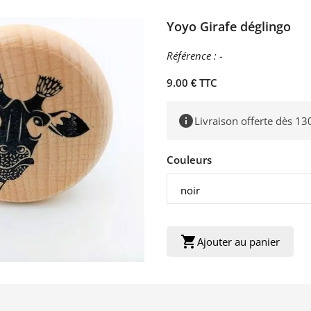
Yoyo Girafe déglingo
Référence :
-
9.00 € TTC
info
Livraison offerte dès 13
Couleurs
shopping_cart
Ajouter au panier