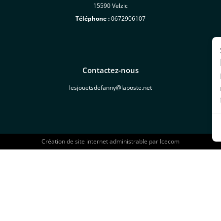
15590 Velzic
Téléphone :
0672906107
Contactez-nous
lesjouetsdefanny@laposte.net
Création de site internet administrable par
Icecom