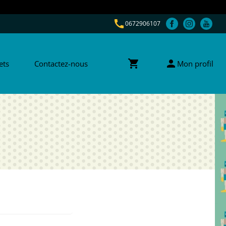
call
0672906107
shopping_cart
person
ets
Contactez-nous
Mon profil