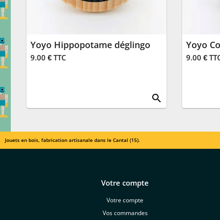
Yoyo Hippopotame déglingo
Yoyo Co
9.00 € TTC
9.00 € TT
search
Jouets en bois, fabrication artisanale dans le Cantal (15).
Votre compte
Votre compte
Vos commandes