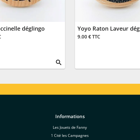
ccinelle déglingo
Yoyo Raton Laveur dég
C
9.00 € TTC
search
Informations
Les Jouets de Fanny
1 Cité les Campagnes