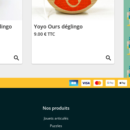
lingo
Yoyo Ours déglingo
9.00 € TTC
search
search
Nos produits
Jouets articulés
Puzzles