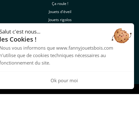
Ça roule !
Jouets d'éveil
Jouets rigolos
Nouveautés
Salut c'est nous...
les Cookies !
Lien
Nous vous informons que www.fannyjouetsbois.com
n'utilise que de cookies techniques nécessaires au
Notre FAQ
fonctionnement du site.
https://www.descampagnesvivantes.fr/
Ok pour moi