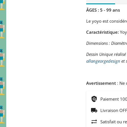
ÂGES : 5 - 99 ans
Le yoyo est considér
Caractéristique:
Yoy
Dimensions : Diamètr
Dessin Unique réalisé
allangeorgedesign
et 
Avertissement
: Ne
policy
Paiement 100
local_shipping
Livraison OFF
sync_alt
Satisfait ou r